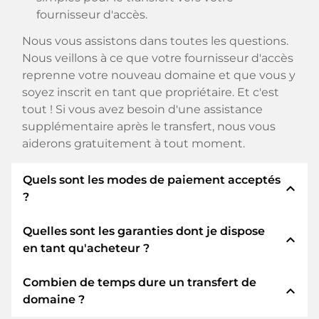
fournisseur d'accès.
Nous vous assistons dans toutes les questions.
Nous veillons à ce que votre fournisseur d'accès
reprenne votre nouveau domaine et que vous y
soyez inscrit en tant que propriétaire. Et c'est
tout ! Si vous avez besoin d'une assistance
supplémentaire après le transfert, nous vous
aiderons gratuitement à tout moment.
Quels sont les modes de paiement acceptés
expand_less
?
Quelles sont les garanties dont je dispose
Nous utilisons SEPA comme paiement anticipé
expand_less
en tant qu'acheteur ?
et utilisons STRIPE comme prestataire de
services de paiement pour les modes de
Combien de temps dure un transfert de
paiement disponibles tels que : Cartes de crédit,
En tant qu'acheteur, nous vous garantissons
expand_less
domaine ?
PayPal, Klarna, ApplePay, GooglePay, Alipay ou
toujours les sécurités suivantes. Nous nous en
fournisseurs locaux.
portons garants avec notre nomn: